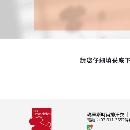
請您仔細填妥底
瑪蒂斯時尚排汗衣 ｜
電話：(07)311-3652
傳真