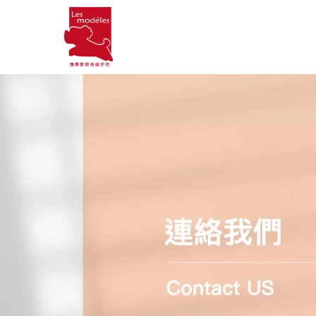
跳
至
主
要
內
容