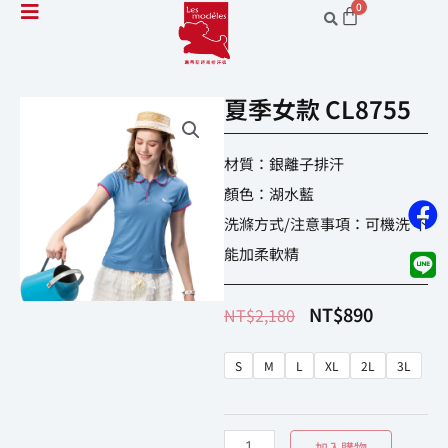
跳
至
主
夏季女款 CL8755
要
內
容
材質：銀離子排汗
顏色：湖水藍
洗滌方式/注意事項：可機洗 不
能加柔軟精
原
目
始
前
NT$
890
NT$
2,180
價
價
夏
格：
格：
NT$2,180。
NT$890。
S
M
L
XL
2L
3L
季
女
款
加入購物