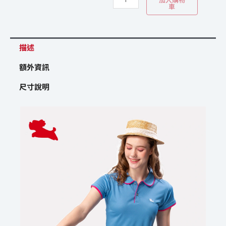
CL8755
車
數
量
描述
額外資訊
尺寸說明