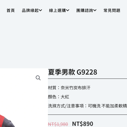
首頁
品牌緣起
線上選購
團購諮詢
常見問題
夏季男款 G9228
材質：奈米竹炭布排汗
顏色：大紅
洗滌方式/注意事項：可機洗 不能加柔軟精
原
目
始
前
NT$
890
NT$
1,980
價
價