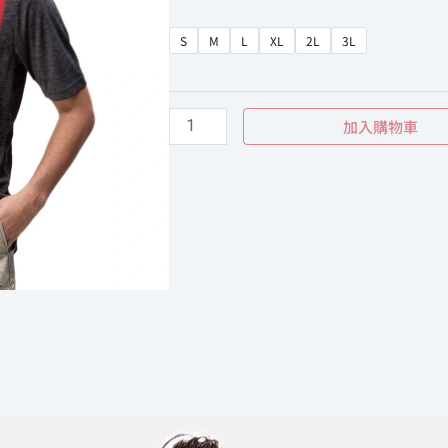
格：
格：
夏
NT$1,980。
NT$890。
S
M
L
XL
2L
3L
季
男
款
加入購物車
G9228
數
量