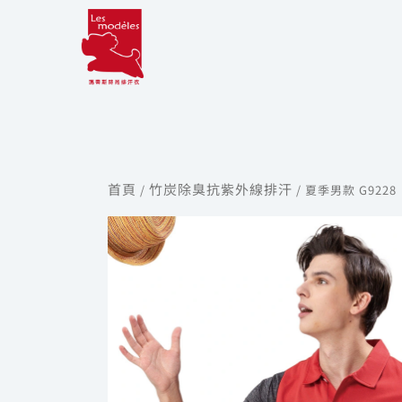
跳
至
主
要
內
容
首頁
竹炭除臭抗紫外線排汗
/
/ 夏季男款 G9228